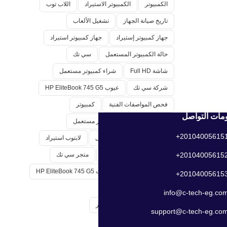
الكمبيوتر
الكمبيوتر الاستيراد
اللاب توب
تاريخ صيانة الجهاز
تشغيل الألعاب
جهاز كمبيوتر إستيراد
جهاز كمبيوتر استيراد
حالة الكمبيوتر المستعمل
سي تك
شاشة Full HD
شراء كمبيوتر مستعمل
شركة سي تك
عيوب HP EliteBook 745 G5
فحص المواصفات الفنية
كمبيوتر
مات التواصل
كمبيوتر استيراد
كمبيوتر مستعمل
201040056151
كيفية اختيار كمبيوتر مستعمل
لابتوب استيراد
201040056152
ماوس
ماوس لوجيتك
متجر سي تك
معالج الكمبيوتر
مميزات HP EliteBook 745 G5
201040056153
مميزات شركة سي تيك
info@c-tech-eg.co
نصائح لشراء أجهزة الكمبيوتر
support@c-tech-eg.co