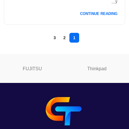
لا...
CONTINUE READING
3
2
1
FUJITSU
Thinkpad