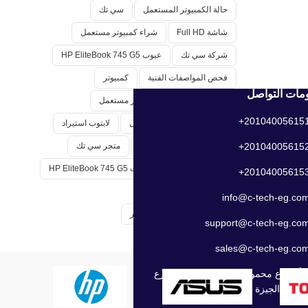
حالة الكمبيوتر المستعمل
سي تك
شاشة Full HD
شراء كمبيوتر مستعمل
شركة سي تك
عيوب HP EliteBook 745 G5
فحص المواصفات الفنية
كمبيوتر
مات التواصل
كمبيوتر استيراد
كمبيوتر مستعمل
201040056151
كيفية اختيار كمبيوتر مستعمل
لابتوب استيراد
201040056152
ماوس
ماوس لوجيتك
متجر سي تك
معالج الكمبيوتر
مميزات HP EliteBook 745 G5
201040056153
مميزات شركة سي تيك
info@c-tech-eg.co
نصائح لشراء أجهزة الكمبيوتر
support@c-tech-eg.co
sales@c-tech-eg.co
8 أ شارع محمود الخيال - مشعل - شارع
لهرم - الجيزة