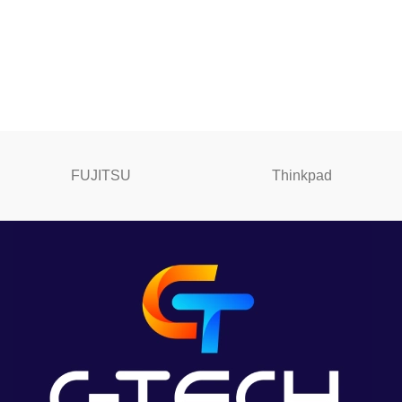
FUJITSU
Thinkpad