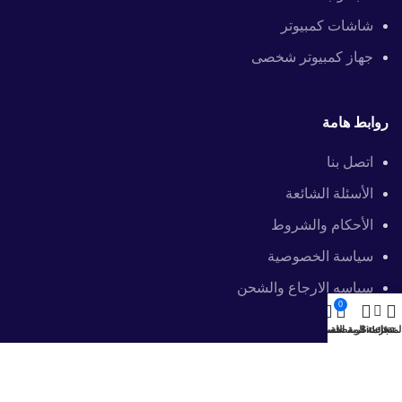
شاشات كمبيوتر
جهاز كمبيوتر شخصى
روابط هامة
اتصل بنا
الأسئلة الشائعة
الأحكام والشروط
سياسة الخصوصية
سياسه الارجاع والشحن
0
لمتجر
Sidebar
قائمة المفضلة
عربة التسوق
حسابى
معلومات التواصل
201040056151+