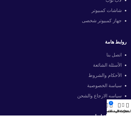
لاب توب
شاشات كمبيوتر
جهاز كمبيوتر شخصى
روابط هامة
اتصل بنا
الأسئلة الشائعة
الأحكام والشروط
سياسة الخصوصية
سياسه الارجاع والشحن
0
لمتجر
Sidebar
قائمة المفضلة
عربة التسوق
حسابى
معلومات التواصل
201040056151+