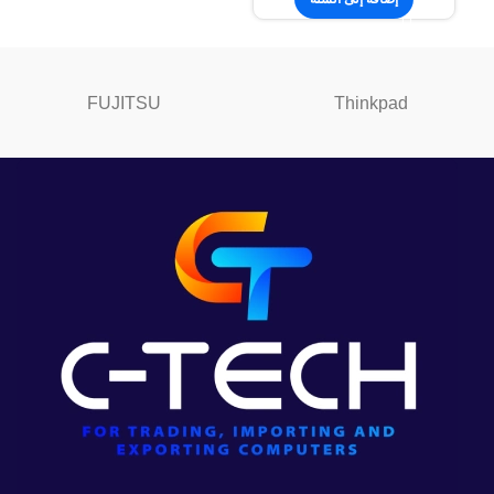
FUJITSU
Thinkpad