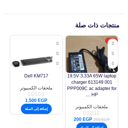
منتجات ذات صلة
-33%
″
Dell KM717
19.5V 3.33A 65W laptop
charger 613149 001
ملحقات الكمبيوتر
PPP009C ac adapter for
HP …
1,500
EGP
ملحقات الكمبيوتر
إضافة إلى السلة
200
EGP
300
EGP
إضافة إلى السلة