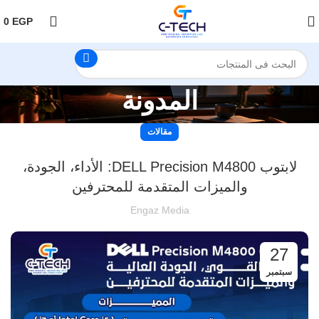
اضغط هنا لمتابعتنا على فيس بوك
0
EGP
المدونة
مقالات
لابتوب DELL Precision M4800: الأداء، الجودة،
والميزات المتقدمة للمحترفين
Engaz Media
27
سبتمبر