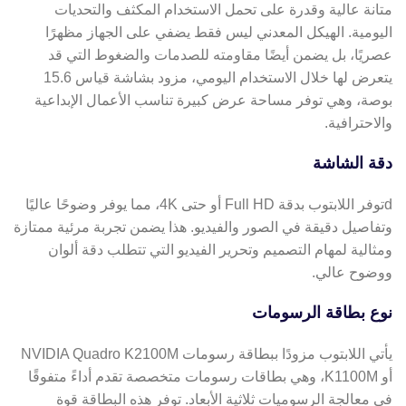
متانة عالية وقدرة على تحمل الاستخدام المكثف والتحديات
اليومية. الهيكل المعدني ليس فقط يضفي على الجهاز مظهرًا
عصريًا، بل يضمن أيضًا مقاومته للصدمات والضغوط التي قد
يتعرض لها خلال الاستخدام اليومي، مزود بشاشة قياس 15.6
بوصة، وهي توفر مساحة عرض كبيرة تناسب الأعمال الإبداعية
والاحترافية.
دقة الشاشة
dتوفر اللابتوب بدقة Full HD أو حتى 4K، مما يوفر وضوحًا عاليًا
وتفاصيل دقيقة في الصور والفيديو. هذا يضمن تجربة مرئية ممتازة
ومثالية لمهام التصميم وتحرير الفيديو التي تتطلب دقة ألوان
ووضوح عالي.
نوع بطاقة الرسومات
يأتي اللابتوب مزودًا ببطاقة رسومات NVIDIA Quadro K2100M
أو K1100M، وهي بطاقات رسومات متخصصة تقدم أداءً متفوقًا
في معالجة الرسوميات ثلاثية الأبعاد. توفر هذه البطاقة قوة