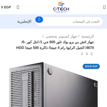
اضغط هنا لمتابعتنا على فيس بوك
0
EGP
الإنجليزية
الرئيسية
جهاز كمبيوتر شخصى
جهاز اتش بي برو بوك تاور 600 جي 1/ انتل كور i5-
4670/ الجيل الرابع/ رام 4 جيجا/ ذاكرة 500 جيجا HDD
SOLD OUT