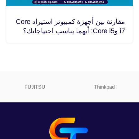
مقارنة بين أجهزة كمبيوتر استيراد Core
i7 وCore i5: أيهما يناسب احتياجاتك؟
FUJITSU
Thinkpad