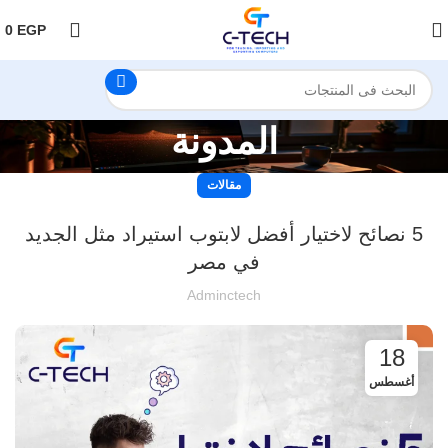
اضغط هنا لمتابعتنا على فيس بوك
0
EGP
المدونة
مقالات
5 نصائح لاختيار أفضل لابتوب استيراد مثل الجديد
في مصر
Adminctech
18
أغسطس