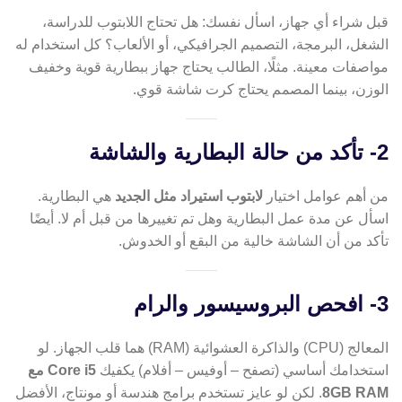
قبل شراء أي جهاز، اسأل نفسك: هل تحتاج اللابتوب للدراسة،
الشغل، البرمجة، التصميم الجرافيكي، أو الألعاب؟ كل استخدام له
مواصفات معينة. مثلًا، الطالب يحتاج جهاز ببطارية قوية وخفيف
الوزن، بينما المصمم يحتاج كرت شاشة قوي.
2- تأكد من حالة البطارية والشاشة
من أهم عوامل اختيار
لابتوب استيراد مثل الجديد
هي البطارية.
اسأل عن مدة عمل البطارية وهل تم تغييرها من قبل أم لا. أيضًا
تأكد من أن الشاشة خالية من البقع أو الخدوش.
3- افحص البروسيسور والرام
المعالج (CPU) والذاكرة العشوائية (RAM) هما قلب الجهاز. لو
استخدامك أساسي (تصفح – أوفيس – أفلام) يكفيك
Core i5 مع
8GB RAM
. لكن لو عايز تستخدم برامج هندسة أو مونتاج، الأفضل